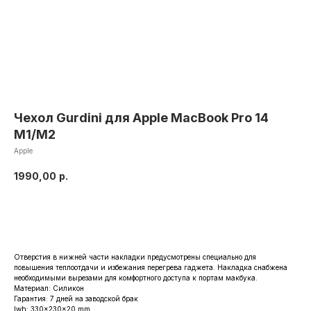
Чехол Gurdini для Apple MacBook Pro 14
M1/M2
Apple
1990,00
р.
Заказать
Отверстия в нижней части накладки предусмотрены специально для
повышения теплоотдачи и избежания перегрева гаджета. Накладка снабжена
необходимыми вырезами для комфортного доступа к портам макбука.
Материал: Силикон
Гарантия: 7 дней на заводской брак
lwh: 330x230x20 mm