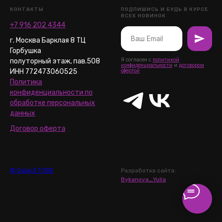
КОНТАКТЫ
ПОДПИШИСЬ И БУДЬ В КУРСЕ
ВСЕХ НОВИНОК
+7 916 202 4344
г. Москва Барклая 8 ТЦ
Горбушка
Я согласен с
политикой
полуторный этаж, пав.508
конфиденциальности
и
договором
ИНН 772473060525
офертой
Политика
конфиденциальности по
обработке персональных
данных
Договор оферта
© Gulai.STORE
Разработка сайта:
Bykanova_Yulia