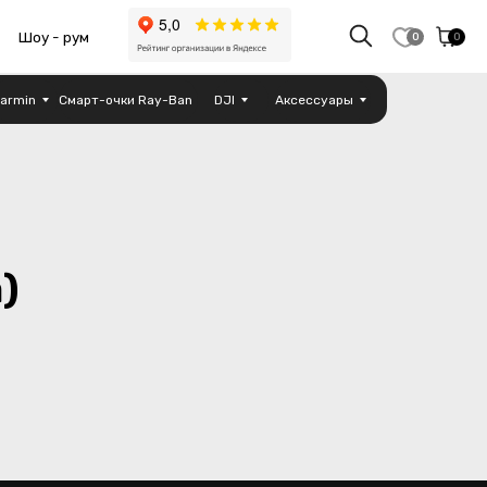
0
0
armin
Смарт-очки Ray-Ban
DJI
Аксессуары