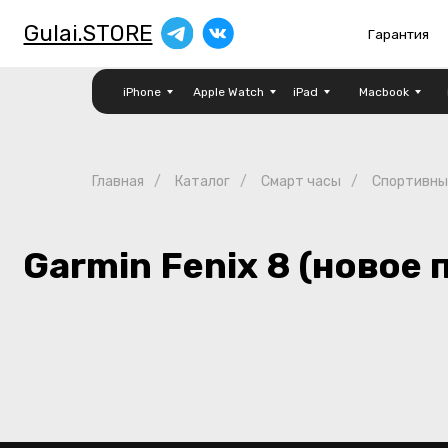
Gulai.STORE
Гарантия
О
iPhone
Apple Watch
iPad
Macbook
Главная
/
Каталог
/
Смарт часы
/
Спортивны
Garmin Fenix 8 (новое по