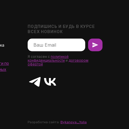
ПОДПИШИСЬ И БУДЬ В КУРСЕ
ВСЕХ НОВИНОК
шка
Я согласен с
политикой
конфиденциальности
и
договором
и по
офертой
ных
Разработка сайта:
Bykanova_Yulia