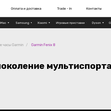
плата и доставка
Trade - In
Контакты
Шоу - рум
iMac
Samsung
Xiaomi
Игровые приставки
Dyson
G
е часы Garmin
/
Garmin Fenix 8
коление мультиспорта)