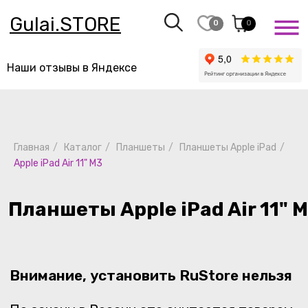
Gulai.STORE
0
0
Наши отзывы в Яндексе
Планшеты Apple iPad Air 11" M3
Главная
/
Каталог
/
Планшеты
/
Планшеты Apple iPad
/
Apple iPad Air 11" M3
Внимание, установить RuStore нельзя
По закону в России это считается товаром
с недостатком, и оформляя заказ,
вы подтверждаете, что знаете об этом