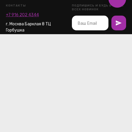
КОНТАКТЫ
ПОДПИШИСЬ И БУДЬ В КУРСЕ
ВСЕХ НОВИНОК
+7 916 202 4344
г. Москва Барклая 8 ТЦ
Горбушка
Я согласен с
политикой
полуторный этаж, пав.508
конфиденциальности
и
договором
ИНН 772473060525
офертой
Политика
конфиденциальности по
обработке персональных
данных
Договор оферта
© Gulai.STORE
Разработка сайта:
Bykanova_Yulia