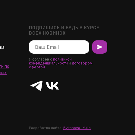
ПОДПИШИСЬ И БУДЬ В КУРСЕ
ВСЕХ НОВИНОК
шка
Я согласен с
политикой
конфиденциальности
и
договором
и по
офертой
ных
Разработка сайта:
Bykanova_Yulia