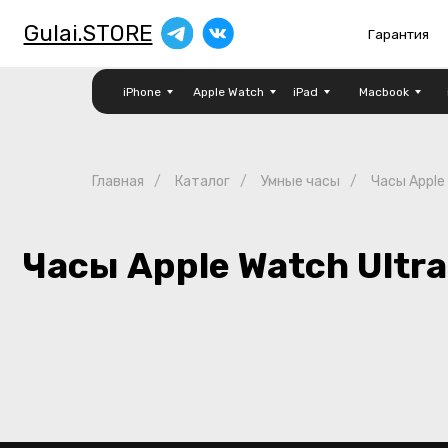
Gulai.STORE
Гарантия
О
iPhone
Apple Watch
iPad
Macbook
Главная
/
Каталог
/
Умные часы
/
Часы Apple
Часы Apple Watch Ultra 3 