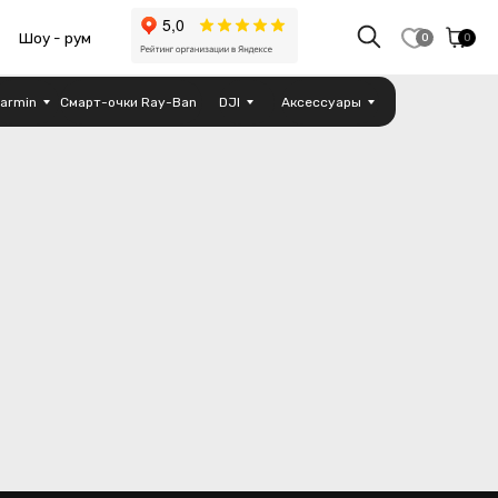
0
0
armin
Смарт-очки Ray-Ban
DJI
Аксессуары