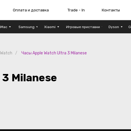
плата и доставка
Trade - In
Контакты
Шоу - рум
iMac
Samsung
Xiaomi
Игровые приставки
Dyson
G
 Watch
/
Часы Apple Watch Ultra 3 Milanese
Milanese