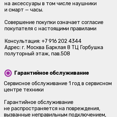
Адрес: г. Москва Барклая 8 ТЦ Горбушка
полуторный этаж, пав.508
Гарантийное обслуживание
Сервисное обслуживание 1 год в сервисном
центре техники
Гарантийное обслуживание
не распространяется на повреждения,
вызванные неправильным подключением,
эксплуатацией в нештатном режиме,
а также происшедшим вследствие
действия сторонних обстоятельств
(скачков напряжения, стихийных бедствий
и т. д.).
Гарантийное обслуживание
не распространяется на механические
дефекты и тепловые повреждения
устройства. Повреждения процессора,
материнской платы и т. д. вследствие
«разгона» ГАРАНТИИ НЕ ПОДЛЕЖАТ.
Выпадение точек экрана количеством
не более 4-х не является существенным