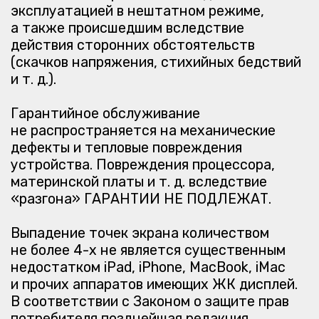
недостатком iPad, iPhone, MacBook, iMac
и прочих аппаратов имеющих ЖК дисплей.
В соответствии с Законом о защите прав
потребителя позднейшая редакция
постановления Правительства Российской
Федерации № 55 от 19 января 1998 г.
Гарантийное обслуживание мониторов,
принтеров, сканеров и любого другого
периферийного оборудования, гарантия
на которое поддерживается
производителем производится
в специализированных сервисных центрах
с момента покупки. Доставка оборудования
на гарантийный ремонт осуществляется
силами покупателя
Возврат денежных средств
и обмен товара
Возврат денежных средств и обмен товара
осуществляется в течении 7 рабочих дней.
Возврат денежных средств, либо обмен