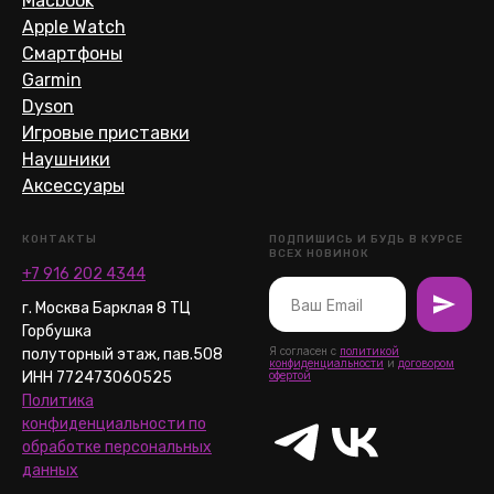
Macbook
Apple Watch
Смартфоны
Garmin
Dyson
Игровые приставки
Наушники
Аксессуары
КОНТАКТЫ
ПОДПИШИСЬ И БУДЬ В КУРСЕ
ВСЕХ НОВИНОК
+7 916 202 4344
г. Москва Барклая 8 ТЦ
Горбушка
Я согласен с
политикой
полуторный этаж, пав.508
конфиденциальности
и
договором
ИНН 772473060525
офертой
Политика
конфиденциальности по
обработке персональных
данных