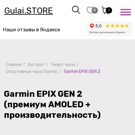
Gulai.STORE
0
0
Наши отзывы в Яндексе
Главная
/
Каталог
/
Смарт часы
/
Garmin EPIX GEN 2
Спортивные часы Garmin
/
Garmin EPIX GEN 2
(премиум AMOLED +
производительность)