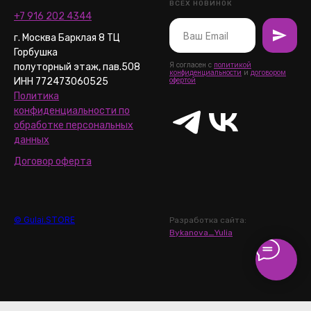
ВСЕХ НОВИНОК
+7 916 202 4344
г. Москва Барклая 8 ТЦ
Горбушка
Я согласен с
политикой
полуторный этаж, пав.508
конфиденциальности
и
договором
ИНН 772473060525
офертой
Политика
конфиденциальности по
обработке персональных
данных
Договор оферта
© Gulai.STORE
Разработка сайта:
Bykanova_Yulia