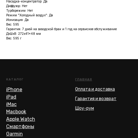
Насадка-концентратор: Да
Диффузор: Нет
Турборежим: Нет
Режим "Холодный воздух": Да
Ионизация: Да
Вес: 595
Гарантия: 7 дней на заводской брак и 1 год на сервисное обслуживание
ДxШxВ: 272x41x48 мм
Вес: 595 г
КАТАЛОГ
ГЛАВНАЯ
iPhone
Оплата и доставка
iPad
Гарантия и возврат
iMac
Шоу-рум
Macbook
Apple Watch
Смартфоны
Garmin