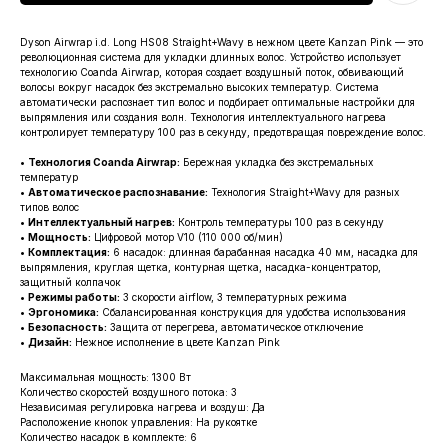
Dyson Airwrap i.d. Long HS08 Straight+Wavy в нежном цвете Kanzan Pink — это
революционная система для укладки длинных волос. Устройство использует
технологию Coanda Airwrap, которая создает воздушный поток, обвивающий
волосы вокруг насадок без экстремально высоких температур. Система
автоматически распознает тип волос и подбирает оптимальные настройки для
выпрямления или создания волн. Технология интеллектуального нагрева
контролирует температуру 100 раз в секунду, предотвращая повреждение волос.
•
Технология Coanda Airwrap:
Бережная укладка без экстремальных
температур
•
Автоматическое распознавание:
Технология Straight+Wavy для разных
типов волос
•
Интеллектуальный нагрев:
Контроль температуры 100 раз в секунду
•
Мощность:
Цифровой мотор V10 (110 000 об/мин)
•
Комплектация:
6 насадок: длинная барабанная насадка 40 мм, насадка для
выпрямления, круглая щетка, контурная щетка, насадка-концентратор,
защитный колпачок
•
Режимы работы:
3 скорости airflow, 3 температурных режима
•
Эргономика:
Сбалансированная конструкция для удобства использования
•
Безопасность:
Защита от перегрева, автоматическое отключение
•
Дизайн:
Нежное исполнение в цвете Kanzan Pink
Максимальная мощность: 1300 Вт
Количество скоростей воздушного потока: 3
Независимая регулировка нагрева и воздуш: Да
Расположение кнопок управления: На рукоятке
Количество насадок в комплекте: 6