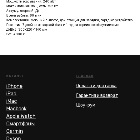
Мощность всасывания: 240 аВт
Максимальная мощность: 752 Вт
Аккумуляторный: Да
Время работы: 60 мин
Комплектация: Моющий пылесос, док-станция для зарядки, зарядное устройство
Гарантия: 7 дней на заводской брак и 1 год на сервисное обслуживание
ДxШxВ: 300x220x1140 мм
Вес: 4800 г
КАТАЛОГ
ГЛАВНАЯ
iPhone
Оплата и доставка
iPad
Гарантия и возврат
iMac
Шоу-рум
Macbook
Apple Watch
Смартфоны
Garmin
Dyson