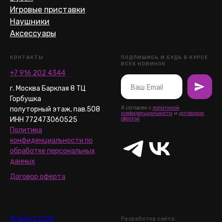
Игровые приставки
Наушники
Аксессуары
КОНТАКТЫ
ПОДПИШИСЬ И БУДЬ В КУРСЕ
ВСЕХ НОВИНОК
+7 916 202 4344
г. Москва Барклая 8 ТЦ
Горбушка
Я согласен с
политикой
полуторный этаж, пав.508
конфиденциальности
и
договором
ИНН 772473060525
офертой
Политика
конфиденциальности по
обработке персональных
данных
Договор оферта
© Gulai.STORE
Разработка сайта: