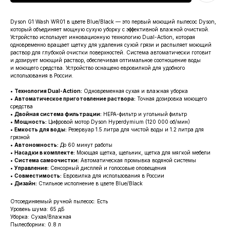
Dyson G1 Wash WR01 в цвете Blue/Black — это первый моющий пылесос Dyson,
который объединяет мощную сухую уборку с эффективной влажной очисткой.
Устройство использует инновационную технологию Dual-Action, которая
одновременно вращает щетку для удаления сухой грязи и распыляет моющий
раствор для глубокой очистки поверхностей. Система автоматически готовит
и дозирует моющий раствор, обеспечивая оптимальное соотношение воды
и моющего средства. Устройство оснащено евровилкой для удобного
использования в России.
•
Технология Dual-Action:
Одновременная сухая и влажная уборка
•
Автоматическое приготовление раствора:
Точная дозировка моющего
средства
•
Двойная система фильтрации:
HEPA-фильтр и угольный фильтр
•
Мощность:
Цифровой мотор Dyson Hyperdymium (120 000 об/мин)
•
Емкость для воды:
Резервуар 1.5 литра для чистой воды и 1.2 литра для
грязной
•
Автономность:
До 60 минут работы
•
Насадки в комплекте:
Моющая щетка, щельник, щетка для мягкой мебели
•
Система самоочистки:
Автоматическая промывка водяной системы
•
Управление:
Сенсорный дисплей и голосовые оповещения
•
Совместимость:
Евровилка для использования в России
•
Дизайн:
Стильное исполнение в цвете Blue/Black
Отсоединяемый ручной пылесос: Есть
Уровень шума: 65 дБ
Уборка: Сухая/Влажная
Пылесборник: 0.8 л