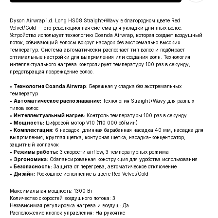
Dyson Airwrap i.d. Long HS08 Straight+Wavy в благородном цвете Red
Velvet/Gold — это революционная система для укладки длинных волос.
Устройство использует технологию Coanda Airwrap, которая создает воздушный
поток, обвивающий волосы вокруг насадок без экстремально высоких
температур. Система автоматически распознает тип волос и подбирает
оптимальные настройки для выпрямления или создания волн. Технология
интеллектуального нагрева контролирует температуру 100 раз в секунду,
предотвращая повреждение волос.
•
Технология Coanda Airwrap:
Бережная укладка без экстремальных
температур
•
Автоматическое распознавание:
Технология Straight+Wavy для разных
типов волос
•
Интеллектуальный нагрев:
Контроль температуры 100 раз в секунду
•
Мощность:
Цифровой мотор V10 (110 000 об/мин)
•
Комплектация:
6 насадок: длинная барабанная насадка 40 мм, насадка для
выпрямления, круглая щетка, контурная щетка, насадка-концентратор,
защитный колпачок
•
Режимы работы:
3 скорости airflow, 3 температурных режима
•
Эргономика:
Сбалансированная конструкция для удобства использования
•
Безопасность:
Защита от перегрева, автоматическое отключение
•
Дизайн:
Роскошное исполнение в цвете Red Velvet/Gold
Максимальная мощность: 1300 Вт
Количество скоростей воздушного потока: 3
Независимая регулировка нагрева и воздуш: Да
Расположение кнопок управления: На рукоятке