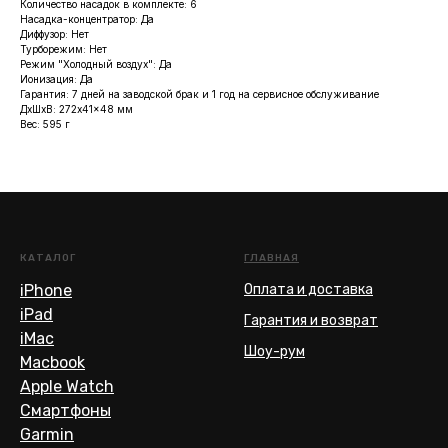
Количество насадок в комплекте: 6
Насадка-концентратор: Да
Диффузор: Нет
Турборежим: Нет
Режим "Холодный воздух": Да
Ионизация: Да
Гарантия: 7 дней на заводской брак и 1 год на сервисное обслуживание
ДxШxВ: 272x41x48 мм
Вес: 595 г
КАТАЛОГ
ГЛАВНАЯ
iPhone
Оплата и доставка
iPad
Гарантия и возврат
iMac
Шоу-рум
Macbook
Apple Watch
Смартфоны
Garmin