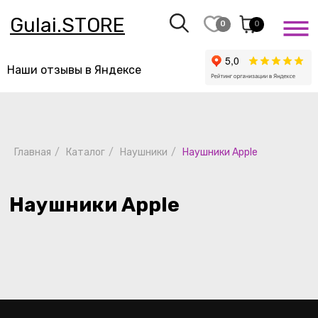
Gulai.STORE
0
0
Наши отзывы в Яндексе
Наушники Apple
Главная
/
Каталог
/
Наушники
/
Наушники Apple