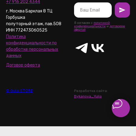
+7 916 202 4344
г. Москва Барклая 8 ТЦ
Горбушка
Я согласен с
политикой
полуторный этаж, пав.508
конфиденциальности
и
договором
ИНН 772473060525
офертой
Политика
конфиденциальности по
обработке персональных
данных
Договор оферта
© Gulai.STORE
Разработка сайта:
Bykanova_Yulia