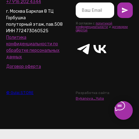
+7 916 202 4344
г. Москва Барклая 8 ТЦ
Горбушка
Я согласен с
политикой
полуторный этаж, пав.508
конфиденциальности
и
договором
ИНН 772473060525
офертой
Политика
конфиденциальности по
обработке персональных
данных
Договор оферта
© Gulai.STORE
Разработка сайта:
Bykanova_Yulia