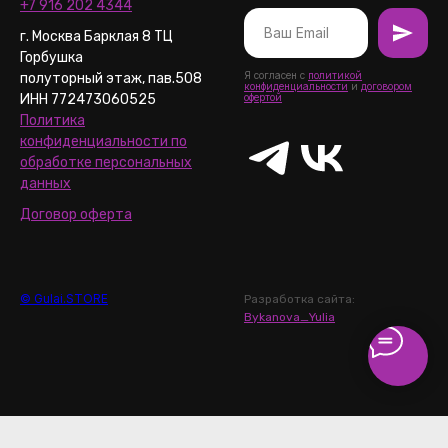
+7 916 202 4344
г. Москва Барклая 8 ТЦ
Горбушка
Я согласен с
политикой
полуторный этаж, пав.508
конфиденциальности
и
договором
ИНН 772473060525
офертой
Политика
конфиденциальности по
обработке персональных
данных
Договор оферта
© Gulai.STORE
Разработка сайта:
Bykanova_Yulia