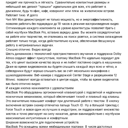
придаёт им прочность и лёгкость. Сравнительно компактные размеры и
небольшой вес делают "прошки" идеальными для всех, кто работает в
движении, будь то офис, кафе, коворкинг или пляж на живописном острове.
Работает тихо. И долго
Чип M4 Max демонстрирует не только мощность, но и энергоэффективность,
позволяя работать без подзарядки до 18 часов в режиме воспроизведения видео.
Оптимизация каждого компонента на уровне архитектуры позволяет брать с
собой ноутбуки MacBook Pro, оставив зарядку дома. Вы можете сосредоточиться
на работе или творчестве, не отвлекаясь на поиск розетки, а система охлаждения
работает только тогда, когда действительно нужна, обеспечивая бесшумную
работу в нетривиальных задачах.
Слышно отлично. Видно всегда
Шесть динамиков с технологией пространственного звучания и поддержка Dolby
Atmos создают эффект присутствия, поэтому MacBook Pro идеально подходит для
тех, кто ценит высокое качество звука и не любит постоянно сидеть в наушниках.
Даже во время видеозвонков вы будете слышать каждый звук ясно и чётко, а
собеседники будут хорошо слышать вас за счёт нескольких микрофонов с
шумоподавлением. Веб-камера с поддержкой Center Stage и разрешением 12
Мпикс. позволит всегда оставаться в центре кадра, чтобы во время видеочатов
вас было отлично видно.
И каждая кнопка нажимается с удовольствием
MacBook Pro оборудованы эргономичной клавиатурой с подсветкой и надёжным
ножничным механизмом, который обеспечивает тихий и плавный ход клавиш.
Это значительно повышает комфорт при длительной работе с текстом. В кнопку
включения встроен сканер отпечатка пальца Touch ID. Ну а большой трекпад с
Force Touch и вовсе один из лучших в индустрии, он поддерживает множество
жестов и точно реагирует на силу нажатия, делая взаимодействие с ноутбуком
максимально интуитивным и комфортным.
Широкие возможности для подключения устройств
MacBook Pro оснащены всеми необходимыми портами. В числе доступных