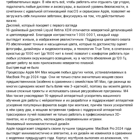
требовательных задач. В нём есть всё, чтобы работать или отдыхать где угодно,
подключать любые дисплеи и аксессуары, а высокий уровень безопасности, в
сочетании с идеальной оптимизацией macOS и сервисами Apple, позволяет не
загружать себя лишними заботами, фокусируясь на том, что действительно
важно.
Дисплей, который покоряет с первого взгляда
16-дюймовый дисплей Liquid Retina XDR отличается невероятной детализацией
и цветопередачей. Благодаря контрастности 1 000 000:1, каждый кадр
выглядит живым, а изображение реалистичным. Поддержка цветового охвата
P3 обеспечивает точные и насыщенные цвета, которые по достоинству оценят
фотографы, дизайнеры и видеомонтажеры, а технология True Tone, в сочетании с
яркостью до 1000 нит (до 1600 нит в пике) позволит с комфортом работать при
любых условиях окружающего освещения, ну а частота обновления до 120 Гц
делает работу во всех приложениях невероятно плавной.
Быстрее ещё не было
Процессоры Apple M4 Max мощнее любых других чипов, устанавливаемых в
MacBook Pro до 2024 года. Они не только стали значительно мощнее своих
предшественников (особенно в сравнении с семейством M1 Max, где разница во
многих сценариях может быть более чем 3-кратной), поэтому вы можете делать
самые сложные проекты и использовать самые ресурсоёмкие программы. M4
Max также унаследовал 16-ядерный аппаратный ускоритель машинного
обучения для работы с нейросетями и их разработки и поддерживает аппаратное
ускорение популярных форматов видео при монтаже, причём таких ускорителей
в нём сразу два, а мощная встроенная графика с поддержкой аппаратной
трассировки лучей позволяет не только работать в профессиональных 3D-
пакетах, но и отдыхать, наслаждаясь современными играми.
Узнаваемый минималистичный дизайн
Apple продолжает следовать своим лучшим традициям: MacBook Pro 2024 года
выглядят минималистично и элегантно, а их дизайн не изменился в сравнении
с моделями предыдущего года. Корпус ноутбуков выполнен из алюминия, что