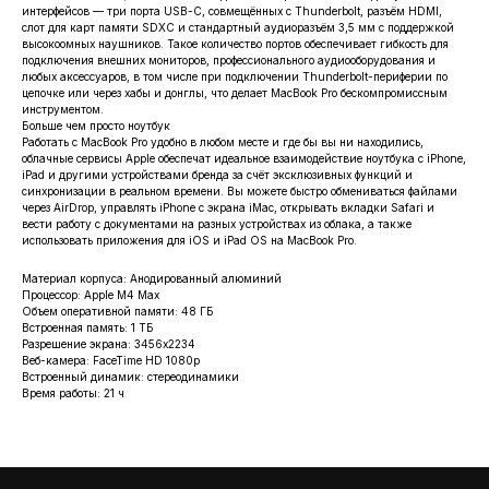
интерфейсов — три порта USB-C, совмещённых с Thunderbolt, разъём HDMI,
слот для карт памяти SDXC и стандартный аудиоразъём 3,5 мм с поддержкой
высокоомных наушников. Такое количество портов обеспечивает гибкость для
подключения внешних мониторов, профессионального аудиооборудования и
любых аксессуаров, в том числе при подключении Thunderbolt-периферии по
цепочке или через хабы и донглы, что делает MacBook Pro бескомпромиссным
инструментом.
Больше чем просто ноутбук
Работать с MacBook Pro удобно в любом месте и где бы вы ни находились,
облачные сервисы Apple обеспечат идеальное взаимодействие ноутбука с iPhone,
iPad и другими устройствами бренда за счёт эксклюзивных функций и
синхронизации в реальном времени. Вы можете быстро обмениваться файлами
через AirDrop, управлять iPhone с экрана iMac, открывать вкладки Safari и
вести работу с документами на разных устройствах из облака, а также
использовать приложения для iOS и iPad OS на MacBook Pro.
Материал корпуса: Анодированный алюминий
Процессор: Apple M4 Max
Объем оперативной памяти: 48 ГБ
Встроенная память: 1 ТБ
Разрешение экрана: 3456x2234
Веб-камера: FaceTime HD 1080p
Встроенный динамик: стереодинамики
Время работы: 21 ч