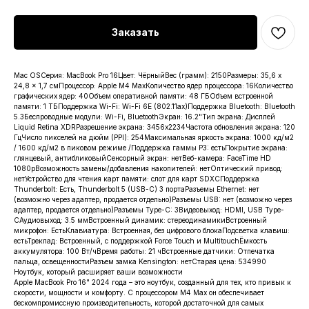
Заказать
Mac OSСерия: MacBook Pro 16Цвет: ЧёрныйВес (грамм): 2150Размеры: 35,6 x
24,8 x 1,7 смПроцессор: Apple M4 MaxКоличество ядер процессора: 16Количество
графических ядер: 40Объем оперативной памяти: 48 ГБОбъем встроенной
памяти: 1 ТБПоддержка Wi-Fi: Wi-Fi 6E (802.11ax)Поддержка Bluetooth: Bluetooth
5.3Беспроводные модули: Wi-Fi, BluetoothЭкран: 16.2"Тип экрана: Дисплей
Liquid Retina XDRРазрешение экрана: 3456x2234Частота обновления экрана: 120
ГцЧисло пикселей на дюйм (PPI): 254Максимальная яркость экрана: 1000 кд/м2
/ 1600 кд/м2 в пиковом режиме /Поддержка гаммы P3: естьПокрытие экрана:
глянцевый, антибликовыйСенсорный экран: нетВеб-камера: FaceTime HD
1080pВозможность замены/добавления накопителей: нетОптический привод:
нетУстройство для чтения карт памяти: слот для карт SDXCПоддержка
Thunderbolt: Есть, Thunderbolt 5 (USB-C) 3 портаРазъемы Ethernet: нет
(возможно через адаптер, продается отдельно)Разъемы USB: нет (возможно через
адаптер, продается отдельно)Разъемы Type-C: 3Видеовыход: HDMI, USB Type-
CАудиовыход: 3.5 ммВстроенный динамик: стереодинамикиВстроенный
микрофон: ЕстьКлавиатура: Встроенная, без цифрового блокаПодсветка клавиш:
естьТрекпад: Встроенный, с поддержкой Force Touch и MultitouchЁмкость
аккумулятора: 100 Вт/чВремя работы: 21 чВстроенные датчики: Отпечатка
пальца, освещенностиРазъем замка Kensington: нетСтарая цена: 534990
Ноутбук, который расширяет ваши возможности
Apple MacBook Pro 16" 2024 года – это ноутбук, созданный для тех, кто привык к
скорости, мощности и комфорту. С процессором M4 Max он обеспечивает
бескомпромиссную производительность, которой достаточной для самых