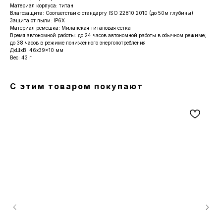
Материал корпуса: титан
Влагозащита: Соответствию стандарту ISO 22810:2010 (до 50м глубины)
Защита от пыли: IP6X
Материал ремешка: Миланская титановая сетка
Время автономной работы: до 24 часов автономной работы в обычном режиме;
до 38 часов в режиме пониженного энергопотребления
ДxШxВ: 46x39x10 мм
Вес: 43 г
С этим товаром покупают