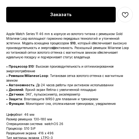
Заказать
Apple Watch Series 11 46 mm в корпусе из золотого титана с ремешком Gold
Milanese Loop воплощают гармонию передовых технологий и утонченной
эстетики. Модель оснащена процессором
S10
, который обеспечивает высокую
производительность и энергоэффективность. Роскошный ремешок Milanese Loop
из титановой сетки золотого оттенка с магнитным замком обеспечивает
идеальную посадку и подчеркивает статус владельца.
•
Процессор S10:
Высокая производительность и оптимизированное
энергопотребление
•
Ремешок Milanese Loop:
Титановая сетка золотого оттенка с магнитным
замком
•
Автономность:
До 24 часов работы при активном использовании
•
Дисплей:
Яркий экран Retina с увеличенной площадью
•
Датчики:
ЭКГ, пульсоксиметр, акселерометр
•
Защита:
Влагозащита WR50 для плавания и тренировок
•
Функции:
Мониторинг сна, отслеживание тренировок, уведомления
Циферблат: 46 мм
Размер ремешка: 130–180 мм
Операционная система: watchOS 26
Процессор: S10 SiP
Разрешение экрана: 416 x 496
Тип матрицы экрана: LTPO-3