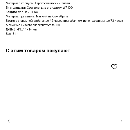
Материал корпуса: Аэрокосмический титан
Влагозащита: Соответствие стандарту WR100
Защита от пыли: IP6X
Материал ремешка: Мягкий нейлон Alpine
Время автономной работы: до 42 часов при обычном использовании; до 72 часов
в режиме низкого энергопотребления
ДxШxВ: 49x44x14 мм
Вес: 61 г
С этим товаром покупают