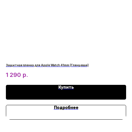
Защитная пленка для Apple Watch 41mm (Глянцевая)
Защ
1 290
р.
1
Купить
Подробнее