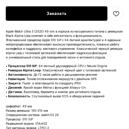
Заказать
Apple Watch Ultra 3 (2025) 49 mm в корпусе из натурального титана с ремешком
Black Alpine Loop сочетает в себе элегантность и функциональность.
Флагманский процессор Apple S10 SiP с 64-битной архитектурой и 4-ядерным
нейропроцессором обеспечивает высокую производительность, плавную работу
интерфейса и поддержку жестового управления. Классический черный ремешок
Alpine Loop с титановой застежкой обеспечивает надежную фиксацию
и универсальный стиль для повседневной носки и активного отдыха.
•
Процессор S10 SiP:
64-битный двухъядерный CPU с Neural Engine
•
Ремешок Alpine Loop:
Классический черный цвет с титановой застежкой
•
Автономность:
До 72 часов работы в расширенном режиме
•
Навигация:
Точное отслеживание маршрута с двойным GPS
•
Защита:
Пыле- и влагозащита по стандарту IP6X
•
Дисплей:
Яркий экран Retina с функцией Always-On
•
Датчики:
Высотомер, барометр и компас для активного отдыха
•
Безопасность:
Спутниковый вызов SOS и обнаружение падений
Циферблат: 49 мм
Размер ремешка: 165–210 мм
Операционная система: watchOS 26
Процессор: S10 SiP
Разрешение экрана: 514x422
Тип матрицы экрана: LTPO-3