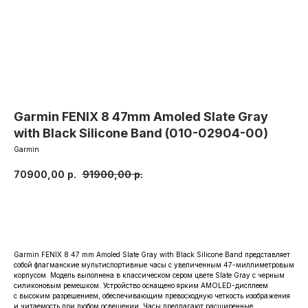
Garmin FENIX 8 47mm Amoled Slate Gray
with Black Silicone Band (010-02904-00)
Garmin
70900,00
р.
91900,00
р.
Заказать
Garmin FENIX 8 47 mm Amoled Slate Gray with Black Silicone Band представляет
собой флагманские мультиспортивные часы с увеличенным 47-миллиметровым
корпусом. Модель выполнена в классическом сером цвете Slate Gray с черным
силиконовым ремешком. Устройство оснащено ярким AMOLED-дисплеем
с высоким разрешением, обеспечивающим превосходную четкость изображения
и читаемость при любом освещении. Часы предлагают расширенные