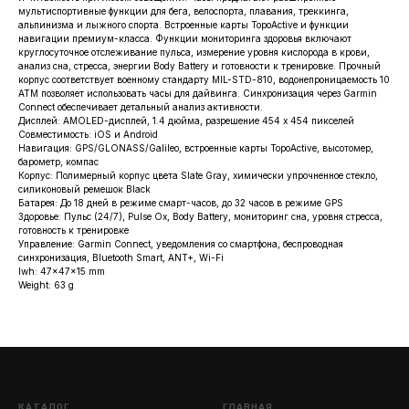
мультиспортивные функции для бега, велоспорта, плавания, треккинга,
альпинизма и лыжного спорта. Встроенные карты TopoActive и функции
навигации премиум-класса. Функции мониторинга здоровья включают
круглосуточное отслеживание пульса, измерение уровня кислорода в крови,
анализ сна, стресса, энергии Body Battery и готовности к тренировке. Прочный
корпус соответствует военному стандарту MIL-STD-810, водонепроницаемость 10
ATM позволяет использовать часы для дайвинга. Синхронизация через Garmin
Connect обеспечивает детальный анализ активности.
Дисплей: AMOLED-дисплей, 1.4 дюйма, разрешение 454 x 454 пикселей
Совместимость: iOS и Android
Навигация: GPS/GLONASS/Galileo, встроенные карты TopoActive, высотомер,
барометр, компас
Корпус: Полимерный корпус цвета Slate Gray, химически упрочненное стекло,
силиконовый ремешок Black
Батарея: До 18 дней в режиме смарт-часов, до 32 часов в режиме GPS
Здоровье: Пульс (24/7), Pulse Ox, Body Battery, мониторинг сна, уровня стресса,
готовность к тренировке
Управление: Garmin Connect, уведомления со смартфона, беспроводная
синхронизация, Bluetooth Smart, ANT+, Wi-Fi
lwh: 47x47x15 mm
Weight: 63 g
КАТАЛОГ
ГЛАВНАЯ