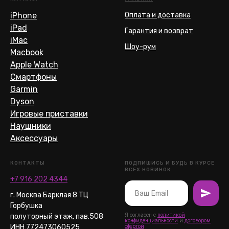
iPhone
Оплата и доставка
iPad
Гарантия и возврат
iMac
Шоу-рум
Macbook
Apple Watch
Смартфоны
Garmin
Dyson
Игровые приставки
Наушники
Аксессуары
КОНТАКТЫ
ПОДПИШИСЬ И БУДЬ В КУРСЕ
ВСЕХ НОВИНОК
+7 916 202 4344
г. Москва Барклая 8 ТЦ
Горбушка
Я согласен с
политикой
полуторный этаж, пав.508
конфиденциальности
и
договором
ИНН 772473060525
офертой