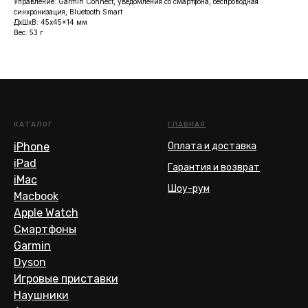
Управление: Garmin Connect, уведомления со смартфона, беспроводная
синхронизация, Bluetooth Smart
ДxШxВ: 45x45x14 мм
Вес: 53 г
КАТАЛОГ
ГЛАВНАЯ
iPhone
Оплата и доставка
iPad
Гарантия и возврат
iMac
Шоу-рум
Macbook
Apple Watch
Смартфоны
Garmin
Dyson
Игровые приставки
Наушники