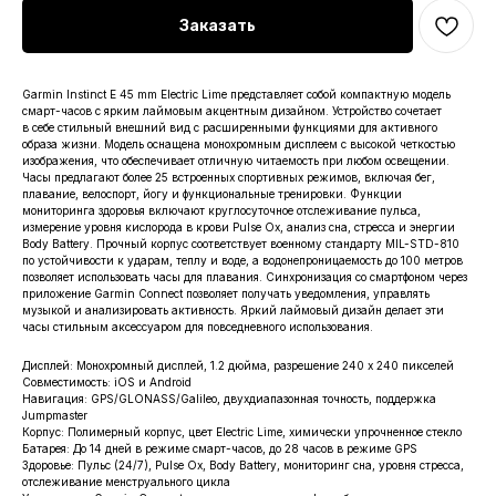
Заказать
Garmin Instinct E 45 mm Electric Lime представляет собой компактную модель
смарт-часов с ярким лаймовым акцентным дизайном. Устройство сочетает
в себе стильный внешний вид с расширенными функциями для активного
образа жизни. Модель оснащена монохромным дисплеем с высокой четкостью
изображения, что обеспечивает отличную читаемость при любом освещении.
Часы предлагают более 25 встроенных спортивных режимов, включая бег,
плавание, велоспорт, йогу и функциональные тренировки. Функции
мониторинга здоровья включают круглосуточное отслеживание пульса,
измерение уровня кислорода в крови Pulse Ox, анализ сна, стресса и энергии
Body Battery. Прочный корпус соответствует военному стандарту MIL-STD-810
по устойчивости к ударам, теплу и воде, а водонепроницаемость до 100 метров
позволяет использовать часы для плавания. Синхронизация со смартфоном через
приложение Garmin Connect позволяет получать уведомления, управлять
музыкой и анализировать активность. Яркий лаймовый дизайн делает эти
часы стильным аксессуаром для повседневного использования.
Дисплей: Монохромный дисплей, 1.2 дюйма, разрешение 240 x 240 пикселей
Совместимость: iOS и Android
Навигация: GPS/GLONASS/Galileo, двухдиапазонная точность, поддержка
Jumpmaster
Корпус: Полимерный корпус, цвет Electric Lime, химически упрочненное стекло
Батарея: До 14 дней в режиме смарт-часов, до 28 часов в режиме GPS
Здоровье: Пульс (24/7), Pulse Ox, Body Battery, мониторинг сна, уровня стресса,
отслеживание менструального цикла