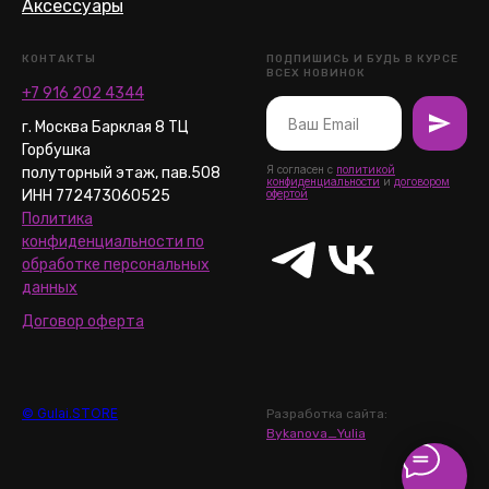
Аксессуары
КОНТАКТЫ
ПОДПИШИСЬ И БУДЬ В КУРСЕ
ВСЕХ НОВИНОК
+7 916 202 4344
г. Москва Барклая 8 ТЦ
Горбушка
Я согласен с
политикой
полуторный этаж, пав.508
конфиденциальности
и
договором
ИНН 772473060525
офертой
Политика
конфиденциальности по
обработке персональных
данных
Договор оферта
© Gulai.STORE
Разработка сайта:
Bykanova_Yulia