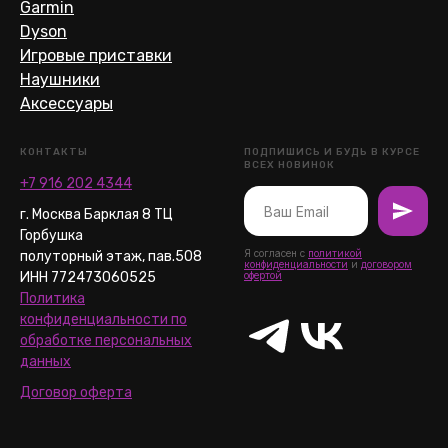
Garmin
Dyson
Игровые приставки
Наушники
Аксессуары
КОНТАКТЫ
ПОДПИШИСЬ И БУДЬ В КУРСЕ
ВСЕХ НОВИНОК
+7 916 202 4344
г. Москва Барклая 8 ТЦ
Горбушка
Я согласен с
политикой
полуторный этаж, пав.508
конфиденциальности
и
договором
ИНН 772473060525
офертой
Политика
конфиденциальности по
обработке персональных
данных
Договор оферта