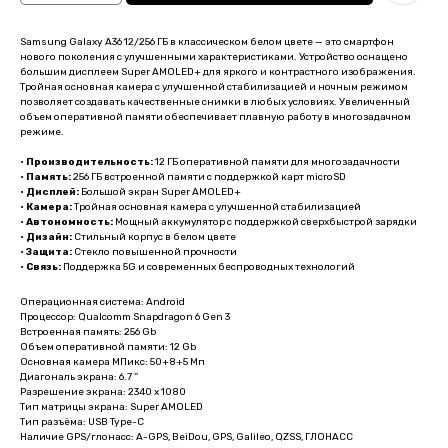
Samsung Galaxy A36 12/256 ГБ в классическом белом цвете — это смартфон
нового поколения с улучшенными характеристиками. Устройство оснащено
большим дисплеем Super AMOLED+ для яркого и контрастного изображения.
Тройная основная камера с улучшенной стабилизацией и ночным режимом
позволяет создавать качественные снимки в любых условиях. Увеличенный
объем оперативной памяти обеспечивает плавную работу в многозадачном
режиме.
•
Производительность:
12 ГБ оперативной памяти для многозадачности
•
Память:
256 ГБ встроенной памяти с поддержкой карт microSD
•
Дисплей:
Большой экран Super AMOLED+
•
Камера:
Тройная основная камера с улучшенной стабилизацией
•
Автономность:
Мощный аккумулятор с поддержкой сверхбыстрой зарядки
•
Дизайн:
Стильный корпус в белом цвете
•
Защита:
Стекло повышенной прочности
•
Связь:
Поддержка 5G и современных беспроводных технологий
Операционная система: Android
Процессор: Qualcomm Snapdragon 6 Gen 3
Встроенная память: 256 Gb
Объем оперативной памяти: 12 Gb
Основная камера МПикс: 50+8+5 Мп
Диагональ экрана: 6.7 ''
Разрешение экрана: 2340 x 1080
Тип матрицы экрана: Super AMOLED
Тип разъёма: USB Type-C
Наличие GPS/глонасс: A-GPS, BeiDou, GPS, Galileo, QZSS, ГЛОНАСС