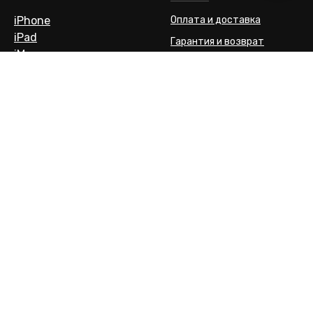
iPhone
Оплата и доставка
iPad
Гарантия и возврат
iMac
Шоу-рум
Macbook
Apple Watch
Смартфоны
Garmin
Dyson
Игровые приставки
Наушники
Аксессуары
КОНТАКТЫ
ПОДПИШИСЬ И БУДЬ В КУРСЕ
ВСЕХ НОВИНОК
+7 916 202 4344
г. Москва Барклая 8 ТЦ
Горбушка
Я согласен с
политикой
полуторный этаж, пав.508
конфиденциальности
и
договором
ИНН 772473060525
офертой