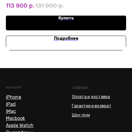
8
113 900
р.
131 900
р.
улучшенная многозадачность и элегантный дизайн для бизнеса и творчества.
Купить
Подробнее
КАТАЛОГ
ГЛАВНАЯ
iPhone
Оплата и доставка
iPad
Гарантия и возврат
iMac
Шоу-рум
Macbook
Apple Watch