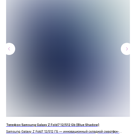
Телефон Samsung Galaxy Z Fold7 12/512 Gb (Blue Shadow)
Тел
Samsung Galaxy Z Fold7 12/512 ГБ — инновационный складной смартфон-
трансформер в градиентном синем цвете Blue Shadow. Увеличенный экран,