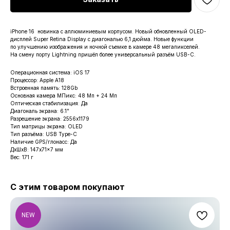
iPhone 16 новинка с аллюминиевым корпусом. Новый обновленный OLED-
дисплей Super Retina Display с диагональю 6,1 дюйма. Новые функции
по улучшению изображения и ночной съемке в камере 48 мегапикселей.
На смену порту Lightning пришёл более универсальный разъём USB-C.
Операционная система: iOS 17
Процессор: Apple A18
Встроенная память: 128Gb
Основная камера МПикс: 48 Мп + 24 Мп
Оптическая стабилизация: Да
Диагональ экрана: 6.1"
Разрешение экрана: 2556x1179
Тип матрицы экрана: OLED
Тип разъёма: USB Type-C
Наличие GPS/глонасс: Да
ДxШxВ: 147x71x7 мм
Вес: 171 г
С этим товаром покупают
NEW