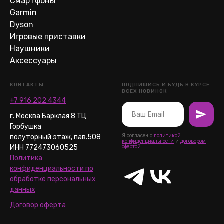
Смартфоны
Garmin
Dyson
Игровые приставки
Наушники
Аксессуары
КОНТАКТЫ
ПОДПИШИСЬ И БУДЬ В КУРСЕ
ВСЕХ НОВИНОК
+7 916 202 4344
г. Москва Барклая 8 ТЦ
Горбушка
Я согласен с
политикой
полуторный этаж, пав.508
конфиденциальности
и
договором
ИНН 772473060525
офертой
Политика
конфиденциальности по
обработке персональных
данных
Договор оферта