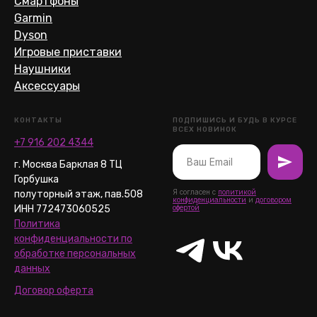
Смартфоны
Garmin
Dyson
Игровые приставки
Наушники
Аксессуары
КОНТАКТЫ
ПОДПИШИСЬ И БУДЬ В КУРСЕ
ВСЕХ НОВИНОК
+7 916 202 4344
г. Москва Барклая 8 ТЦ
Горбушка
Я согласен с
политикой
полуторный этаж, пав.508
конфиденциальности
и
договором
ИНН 772473060525
офертой
Политика
конфиденциальности по
обработке персональных
данных
Договор оферта