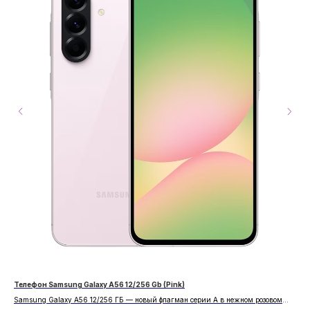
Телефон Samsung Galaxy A56 12/256 Gb (Pink)
App
Samsung Galaxy A56 12/256 ГБ — новый флагман серии A в нежном розовом
Фла
цвете. Улучшенная камера, повышенная производительность и элегантный
на 