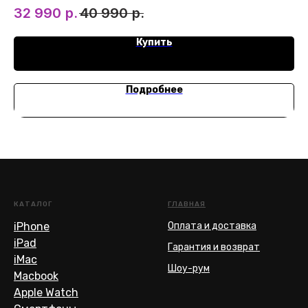
32 990
р.
40 990
р.
1
дизайн для ценителей стиля.
про
Купить
Подробнее
КАТАЛОГ
ГЛАВНАЯ
iPhone
Оплата и доставка
iPad
Гарантия и возврат
iMac
Шоу-рум
Macbook
Apple Watch