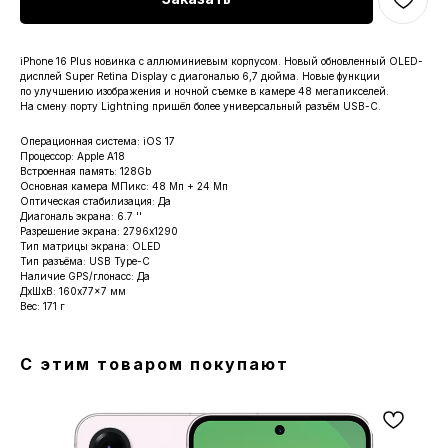
iPhone 16 Plus новинка с аллюминиевым корпусом. Новый обновленный OLED-
дисплей Super Retina Display с диагональю 6,7 дюйма. Новые функции
по улучшению изображения и ночной съемке в камере 48 мегапикселей.
На смену порту Lightning пришёл более универсальный разъём USB-C.
Операционная система: iOS 17
Процессор: Apple A18
Встроенная память: 128Gb
Основная камера МПикс: 48 Мп + 24 Мп
Оптическая стабилизация: Да
Диагональ экрана: 6.7 ''
Разрешение экрана: 2796x1290
Тип матрицы экрана: OLED
Тип разъёма: USB Type-C
Наличие GPS/глонасс: Да
ДxШxВ: 160x77x7 мм
Вес: 171 г
С этим товаром покупают