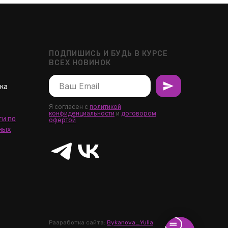
ПОДПИШИСЬ И БУДЬ В КУРСЕ
ВСЕХ НОВИНОК
шка
Я согласен с
политикой
конфиденциальности
и
договором
и по
офертой
ных
Разработка сайта:
Bykanova_Yulia