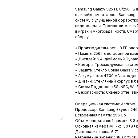
Samsung Galaxy S25 FE 8/256 ГБ
в линейке смартфонов Samsung.
систему с улучшенной обработк
видеосъемки. Производительный
в играх и многозадачности. Смар
сборку.
• Производительность: 8 ГБ опе
• Память: 256 ГБ встроенной пам
• Дисплей: 6.4-дюймовый Dynami
• Камера: Трехмодульная систе
• Защита: Стекло Gorilla Glass Vic
• Аккумулятор: 4700 мАч с подде
• Дизайн: Стеклянный корпус в б
• Связь: Поддержка 5G, NFC, Wi-F
• Безопасность: Сканер отпечатк
Операционная система: Android
Процессор: Samsung Exynos 240
Встроенная память: 256 Gb
Объем оперативной памяти: 8 Gb
Основная камера МПикс: 50+8+1
Диагональ экрана: 6.7"
Разрешение экрана: 1080 x 2340 