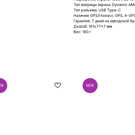
Тип матрицы экрана: Dynamic A
Тип разъёма: USB Type-C
Наличие GPS/глонасс: GPS, A-GPS
Гарантия: 7 дней на заводской бр
ДxШxВ: 161x77x7 мм
Вес: 190 г
EW
NEW