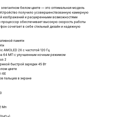
 в элегантном белом цвете — это оптимальная модель
 Устройство получило усовершенствованную камерную
ой изображений и расширенными возможностями
 процессор обеспечивает высокую скорость работы
тфон сочетает в себе стильный дизайн и надежную
ративной памяти
яти
c AMOLED 2X с частотой 120 Гц
ма 64 МП с улучшенным ночным режимом
tus 2
ржкой быстрой зарядки 45 Вт
елом цвете
i 6E
ов пальцев в экране
0
2 Мп
(FHD+)