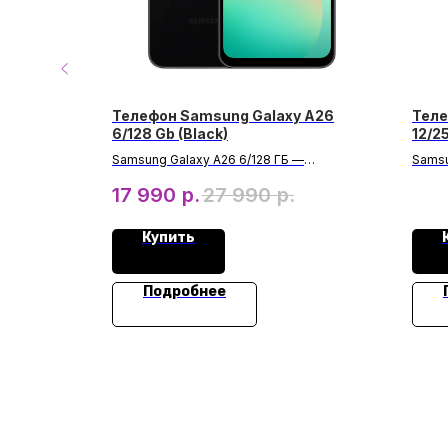
Gb SIM
Телефон Samsung Galaxy A26
Теле
6/128 Gb (Black)
12/2
Кора
Samsung Galaxy A26 6/128 ГБ —
Samsu
современный смартфон с улучшенными
сбала
.
17 990
р.
27 990
р.
характеристиками. Стильный черный
ценит
корпус, тройная камера с ультра-широким
проце
углом и быстрая зарядка для комфортного
и уве
Купить
использования.
непре
для р
памят
Подробнее
всех 