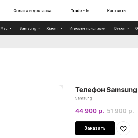
плата и доставка
Trade - In
Контакты
Шоу - рум
iMac
Samsung
Xiaomi
Игровые приставки
Dyson
G
Телефон Samsung G
Samsung
44 900
р.
51 900
р.
Заказать