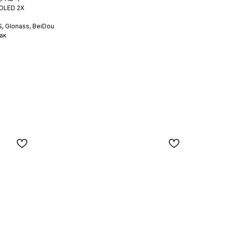
MOLED 2X
, Glonass, BeiDou
ак
N