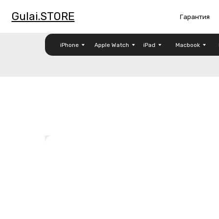
Gulai.STORE
Гарантия
О
iPhone
Apple Watch
iPad
Macbook