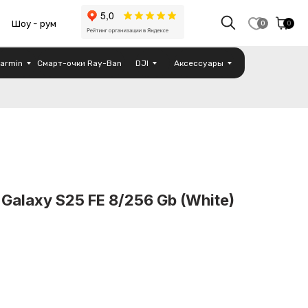
0
0
armin
Смарт-очки Ray-Ban
DJI
Аксессуары
alaxy S25 FE 8/256 Gb (White)