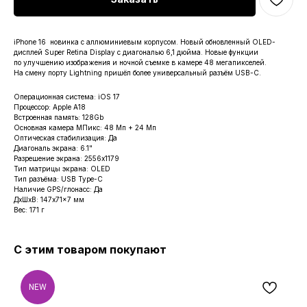
iPhone 16 новинка с аллюминиевым корпусом. Новый обновленный OLED-
дисплей Super Retina Display с диагональю 6,1 дюйма. Новые функции
по улучшению изображения и ночной съемке в камере 48 мегапикселей.
На смену порту Lightning пришёл более универсальный разъём USB-C.
Операционная система: iOS 17
Процессор: Apple A18
Встроенная память: 128Gb
Основная камера МПикс: 48 Мп + 24 Мп
Оптическая стабилизация: Да
Диагональ экрана: 6.1"
Разрешение экрана: 2556x1179
Тип матрицы экрана: OLED
Тип разъёма: USB Type-C
Наличие GPS/глонасс: Да
ДxШxВ: 147x71x7 мм
Вес: 171 г
С этим товаром покупают
NEW