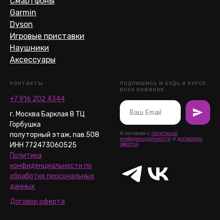
Смартфоны
Garmin
Dyson
Игровые приставки
Наушники
Аксессуары
КОНТАКТЫ
ПОДПИШИСЬ И БУДЬ В КУРСЕ
ВСЕХ НОВИНОК
+7 916 202 4344
г. Москва Барклая 8 ТЦ
Горбушка
Я согласен с
политикой
полуторный этаж, пав.508
конфиденциальности
и
договором
ИНН 772473060525
офертой
Политика
конфиденциальности по
обработке персональных
данных
Договор оферта