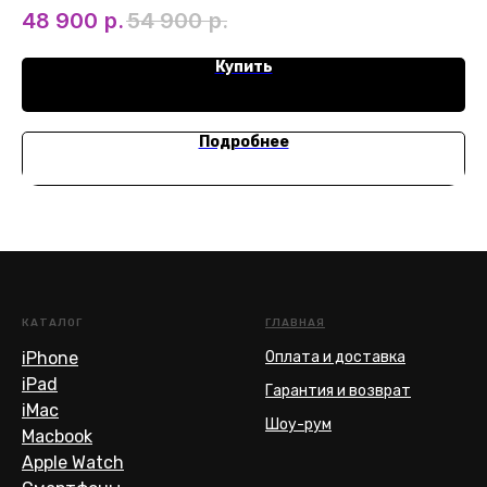
48 900
р.
54 900
р.
чип
Купить
Подробнее
КАТАЛОГ
ГЛАВНАЯ
iPhone
Оплата и доставка
iPad
Гарантия и возврат
iMac
Шоу-рум
Macbook
Apple Watch