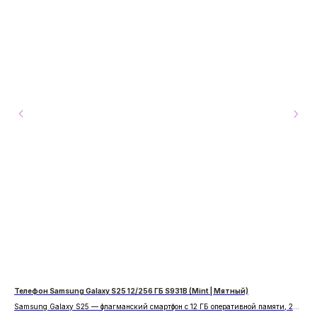
Телефон Samsung Galaxy S25 12/256 ГБ S931B (Mint | Мятный)
App
Samsung Galaxy S25 — флагманский смартфон с 12 ГБ оперативной памяти, 256
Фла
ГБ встроенной памяти, улучшенной камерой.
осн