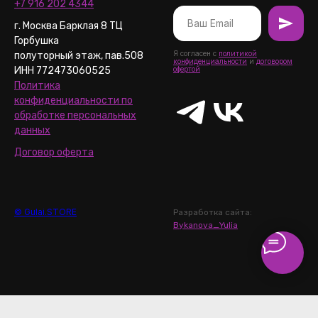
+7 916 202 4344
г. Москва Барклая 8 ТЦ
Горбушка
Я согласен с
политикой
полуторный этаж, пав.508
конфиденциальности
и
договором
ИНН 772473060525
офертой
Политика
конфиденциальности по
обработке персональных
данных
Договор оферта
© Gulai.STORE
Разработка сайта:
Bykanova_Yulia