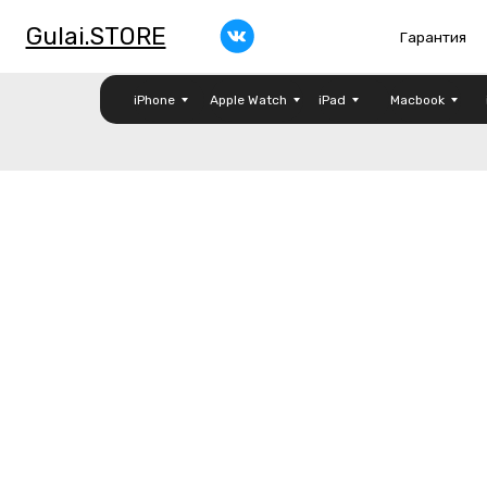
Gulai.STORE
Гарантия
О
iPhone
Apple Watch
iPad
Macbook