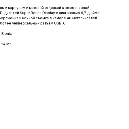
лянным корпусом и матовой отделкой с алюминиевой
-дисплей Super Retina Display с диагональю 6,7 дюйма.
бражения и ночной съемке в камере 48 мегапикселей.
л более универсальный разъём USB-C.
 Bionic
 24 Мп