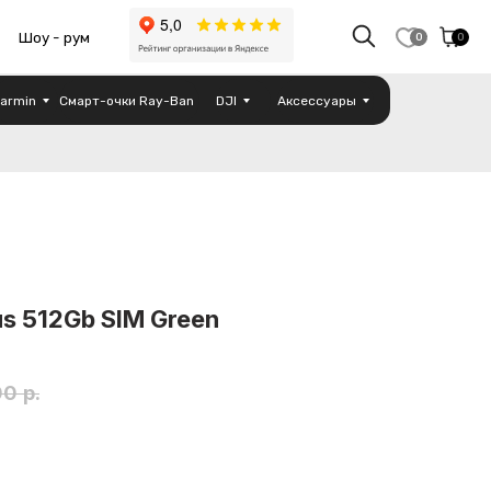
0
0
armin
Смарт-очки Ray-Ban
DJI
Аксессуары
us 512Gb SIM Green
00
р.