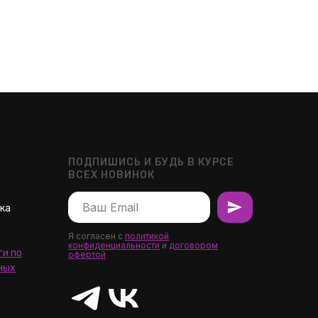
ПОДПИШИСЬ И БУДЬ В КУРСЕ
ВСЕХ НОВИНОК
шка
Я согласен с
политикой
конфиденциальности
и
договором
и по
офертой
ных