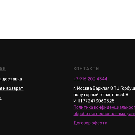
АЯ
КОНТАКТЫ
и доставка
+7 916 202 4344
я и возврат
г. Москва Барклая 8 ТЦ Горбу
полуторный этаж, пав.508
м
ИНН 772473060525
Политика конфиденциальност
обработке персональных дан
Договор оферта