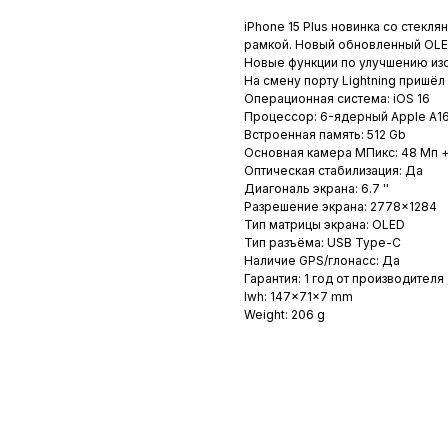
iPhone 15 Plus новинка со стек
рамкой. Новый обновленный OLED
Новые функции по улучшению изо
На смену порту Lightning пришё
Операционная система: iOS 16
Процессор: 6-ядерный Apple A16
Встроенная память: 512 Gb
Основная камера МПикс: 48 Мп +
Оптическая стабилизация: Да
Диагональ экрана: 6.7 ''
Разрешение экрана: 2778×1284
Тип матрицы экрана: OLED
Тип разъёма: USB Type-C
Наличие GPS/глонасс: Да
Гарантия: 1 год от производителя
lwh: 147x71x7 mm
Weight: 206 g