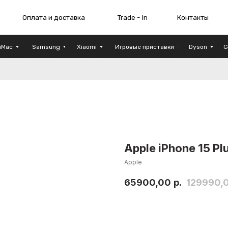
плата и доставка
Trade - In
Контакты
Шоу - рум
iMac
Samsung
Xiaomi
Игровые приставки
Dyson
G
Apple iPhone 15 Pl
Apple
65900,00
р.
129990,
Заказать