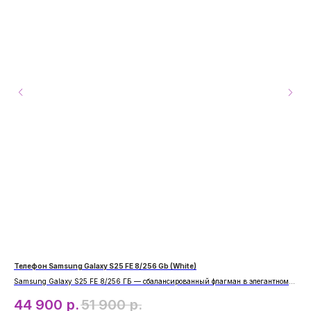
Телефон Samsung Galaxy S25 FE 8/256 Gb (White)
Тел
Samsung Galaxy S25 FE 8/256 ГБ — сбалансированный флагман в элегантном
Sam
белом цвете. Улучшенная камера, повышенная производительность и стильный
ГБ 
44 900
р.
51 900
р.
4
дизайн для повседневного использования.