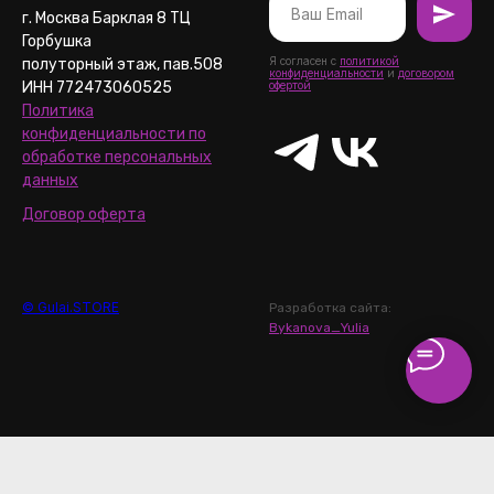
г. Москва Барклая 8 ТЦ
Горбушка
Я согласен с
политикой
полуторный этаж, пав.508
конфиденциальности
и
договором
ИНН 772473060525
офертой
Политика
конфиденциальности по
обработке персональных
данных
Договор оферта
© Gulai.STORE
Разработка сайта:
Bykanova_Yulia