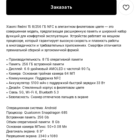
Заказать
Xiaomi Redmi 15 8/256 ГБ NFC в элегантном фиолетовом цвете — это
совершенная модель, предлагающая расширенную память и широкий набор
функций для комфортной эксплуатации. Устройство работает на мощном
процессоре, который гарантирует высокую скорость и плавность работы
в многозадачности и требовательных приложениях. Смартфон отличается
премиальной сборкой и эргономичной формой.
• Производительность: 8 ГБ оперативной памяти
• Память: 256 ГБ встроенной памяти
• Дисплей: 6.6-дюймовый AMOLED с частотой 90 Гц
• Камера: Основная тройная камера 64 МП
• Коммуникации: Поддержка NFC
• Аккумулятор: 5100 мАч с поддержкой быстрой зарядки 33 Вт
• Дизайн: Стеклянный корпус в фиолетовом цвете
• Связь: 5G, Wi-Fi 6, Bluetooth 5.3
• Безопасность: Сканер отпечатков пальцев в экране
Операционная система: Android
Процессор: Qualcomm Snapdragon 685
Встроенная память: 256 Gb
Объем оперативной памяти: 8 Gb
Основная камера МПикс: 50+0.08 Мп
Диагональ экрана: 6.9"
Разрешение экрана: 2340 x 1080