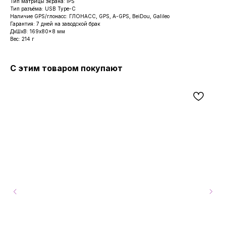
Тип матрицы экрана: IPS
Тип разъёма: USB Type-C
Наличие GPS/глонасс: ГЛОНАСС, GPS, A-GPS, BeiDou, Galileo
Гарантия: 7 дней на заводской брак
ДxШxВ: 169x80x8 мм
Вес: 214 г
С этим товаром покупают