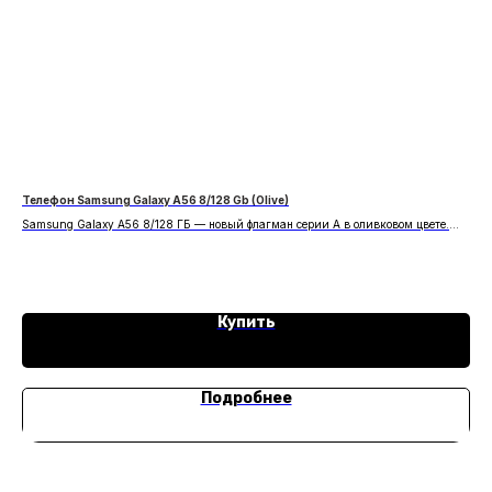
Телефон Samsung Galaxy A56 8/128 Gb (Olive)
App
Samsung Galaxy A56 8/128 ГБ — новый флагман серии A в оливковом цвете.
Сам
Улучшенная камера, повышенная производительность и премиальный дизайн
тит
8
для требовательных пользователей.
и п
Купить
Подробнее