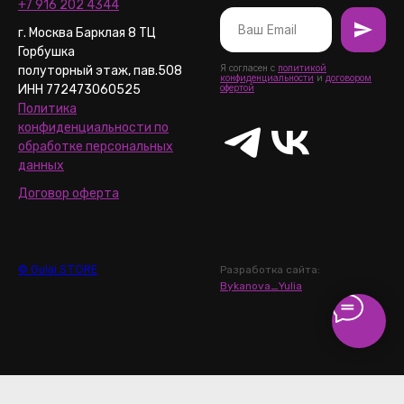
+7 916 202 4344
г. Москва Барклая 8 ТЦ
Горбушка
Я согласен с
политикой
полуторный этаж, пав.508
конфиденциальности
и
договором
ИНН 772473060525
офертой
Политика
конфиденциальности по
обработке персональных
данных
Договор оферта
© Gulai.STORE
Разработка сайта:
Bykanova_Yulia