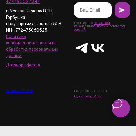
+7 916 202 4344
г. Москва Барклая 8 ТЦ
Горбушка
Я согласен с
политикой
полуторный этаж, пав.508
конфиденциальности
и
договором
ИНН 772473060525
офертой
Политика
конфиденциальности по
обработке персональных
данных
Договор оферта
© Gulai.STORE
Разработка сайта:
Bykanova_Yulia