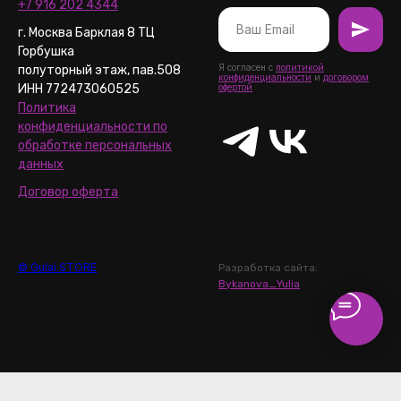
+7 916 202 4344
г. Москва Барклая 8 ТЦ
Горбушка
Я согласен с
политикой
полуторный этаж, пав.508
конфиденциальности
и
договором
ИНН 772473060525
офертой
Политика
конфиденциальности по
обработке персональных
данных
Договор оферта
© Gulai.STORE
Разработка сайта:
Bykanova_Yulia