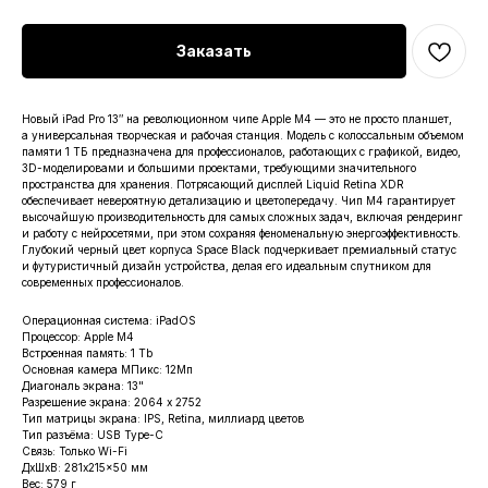
Заказать
Новый iPad Pro 13″ на революционном чипе Apple M4 — это не просто планшет,
а универсальная творческая и рабочая станция. Модель с колоссальным объемом
памяти 1 ТБ предназначена для профессионалов, работающих с графикой, видео,
3D-моделировами и большими проектами, требующими значительного
пространства для хранения. Потрясающий дисплей Liquid Retina XDR
обеспечивает невероятную детализацию и цветопередачу. Чип M4 гарантирует
высочайшую производительность для самых сложных задач, включая рендеринг
и работу с нейросетями, при этом сохраняя феноменальную энергоэффективность.
Глубокий черный цвет корпуса Space Black подчеркивает премиальный статус
и футуристичный дизайн устройства, делая его идеальным спутником для
современных профессионалов.
Операционная система: iPadOS
Процессор: Apple M4
Встроенная память: 1 Tb
Основная камера МПикс: 12Мп
Диагональ экрана: 13"
Разрешение экрана: 2064 x 2752
Тип матрицы экрана: IPS, Retina, миллиард цветов
Тип разъёма: USB Type-C
Связь: Только Wi-Fi
ДxШxВ: 281x215x50 мм
Вес: 579 г