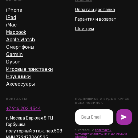
iPhone
Оплата и доставка
iPad
Гарантия и возврат
iMac
Шоу-рум
Macbook
Apple Watch
Смартфоны
Garmin
Dyson
Игровые приставки
Наушники
Аксессуары
КОНТАКТЫ
ПОДПИШИСЬ И БУДЬ В КУРСЕ
ВСЕХ НОВИНОК
+7 916 202 4344
г. Москва Барклая 8 ТЦ
Горбушка
Я согласен с
политикой
полуторный этаж, пав.508
конфиденциальности
и
договором
ИНН 772473060525
офертой