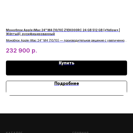
Моноблок Apple iMac 24" M4 (10/10) Z1EK000RC 24 GB 512 GB («Yellow» |
Час
Жёлтый), русифицированный
Blu
Моноблок Apple iMac 24″ M4 (10/10) — производительное решение с увеличенной
App
памятью в солнечном желтом корпусе. Идеальный баланс мощности
час
232 900
р.
и современного дизайна для профессиональных задач.
Blu
фун
Купить
Подробнее
КАТАЛОГ
ГЛАВНАЯ